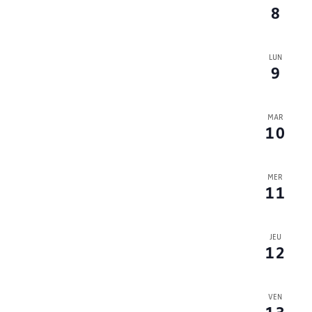
avec
8
les
résultats
filtrés.
LUN
9
MAR
10
MER
11
JEU
12
VEN
13