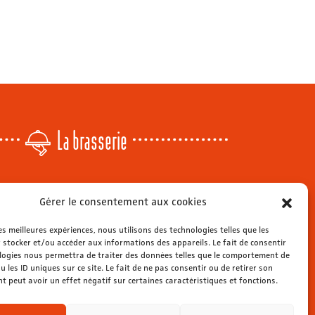
La brasserie
Lundi
: 14h - 00h
Gérer le consentement aux cookies
r
Mardi & mercredi
: 11h - 00h30
Jeudi
: 11h - 1h
les meilleures expériences, nous utilisons des technologies telles que les
s
Vendredi & samedi
 stocker et/ou accéder aux informations des appareils. Le fait de consentir
: 11h - 1h30
ienne
logies nous permettra de traiter des données telles que le comportement de
Dimanche
: 11h - 00h
u les ID uniques sur ce site. Le fait de ne pas consentir ou de retirer son
 peut avoir un effet négatif sur certaines caractéristiques et fonctions.