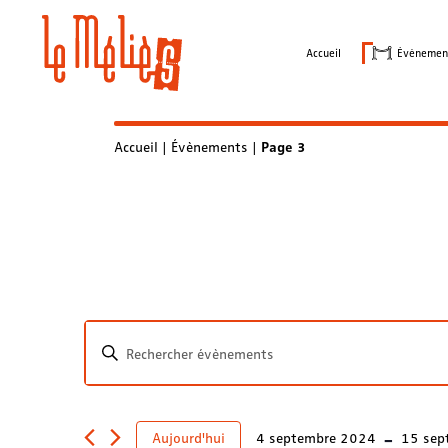
Skip
to
Accueil
Évènemen
content
Accueil
|
Évènements
|
Page 3
Recherche
Saisir
et
mot-
clé.
navigation
Rechercher
 - 
Aujourd'hui
4 septembre 2024
15 sep
Évènements