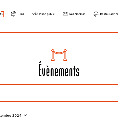
ts
Films
Jeune public
Nos cinémas
Restaurant br
Évènements
tembre 2024