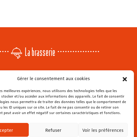
La brasserie
Lundi
: 14h - 00h
Gérer le consentement aux cookies
r
Mardi & mercredi
: 11h - 00h30
Jeudi
: 11h - 1h
les meilleures expériences, nous utilisons des technologies telles que les
s
Vendredi & samedi
 stocker et/ou accéder aux informations des appareils. Le fait de consentir
: 11h - 1h30
ienne
logies nous permettra de traiter des données telles que le comportement de
Dimanche
: 11h - 00h
u les ID uniques sur ce site. Le fait de ne pas consentir ou de retirer son
 peut avoir un effet négatif sur certaines caractéristiques et fonctions.
cepter
Refuser
Voir les préférences