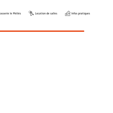
asserie le Méliès
Location de salles
Infos pratiques