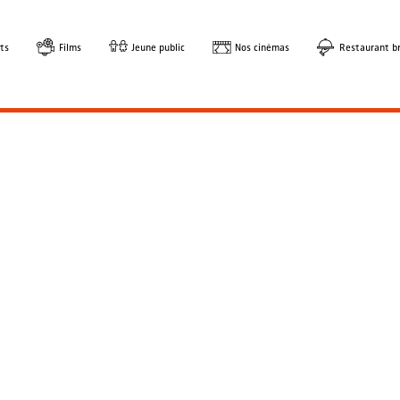
ts
Films
Jeune public
Nos cinémas
Restaurant br