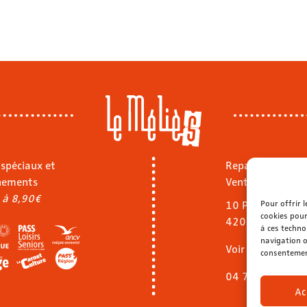
 spéciaux et
Repas sur place
nements
Vente à emporte
 à 8,90€
Pour offrir 
10 Pl. Jean Jaurè
cookies pour
42000 Saint-Ét
à ces techno
navigation o
Voir le menu
consentement
04 77 32 40 92
Ac