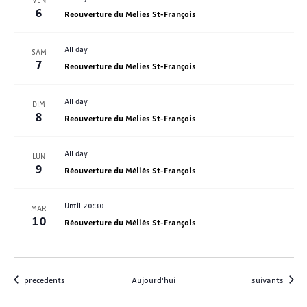
6
Réouverture du Méliès St-François
All day
SAM
7
Réouverture du Méliès St-François
All day
DIM
8
Réouverture du Méliès St-François
All day
LUN
9
Réouverture du Méliès St-François
Until 20:30
MAR
10
Réouverture du Méliès St-François
Évènements
Évènements
précédents
Aujourd'hui
suivants