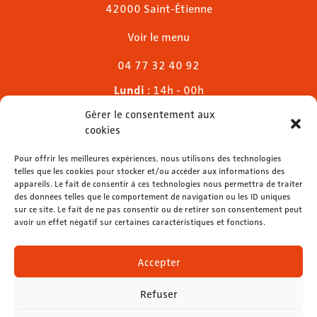
42000 Saint-Étienne
Voir le menu
04 77 32 40 92
Lundi
: 14h - 00h
Mardi & mercredi
: 11h - 00h30
Gérer le consentement aux
Jeudi
: 11h - 1h
cookies
Vendredi & samedi
: 11h - 1h30
Pour offrir les meilleures expériences, nous utilisons des technologies
Dimanche
: 11h - 00h
telles que les cookies pour stocker et/ou accéder aux informations des
appareils. Le fait de consentir à ces technologies nous permettra de traiter
des données telles que le comportement de navigation ou les ID uniques
sur ce site. Le fait de ne pas consentir ou de retirer son consentement peut
avoir un effet négatif sur certaines caractéristiques et fonctions.
contact@lemelies.com
04 77 32 32 01
Accepter
Refuser