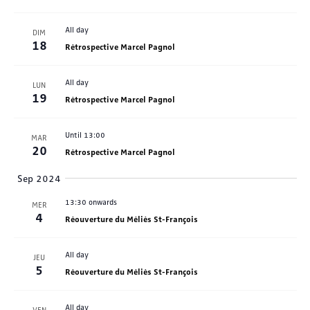
All day
DIM
18
Rétrospective Marcel Pagnol
All day
LUN
19
Rétrospective Marcel Pagnol
Until 13:00
MAR
20
Rétrospective Marcel Pagnol
Sep 2024
13:30 onwards
MER
4
Réouverture du Méliès St-François
All day
JEU
5
Réouverture du Méliès St-François
All day
VEN