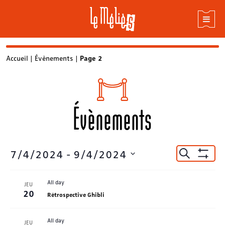
Skip
Accueil
|
Évènements
|
Page 2
to
content
Évènements
Recherc
7/4/2024
 - 
9/4/2024
Recherche
Montrer
et
Sélectionnez
Les
la
Filtres
navigat
All day
JEU
date
20
de
Rétrospective Ghibli
vues
All day
JEU