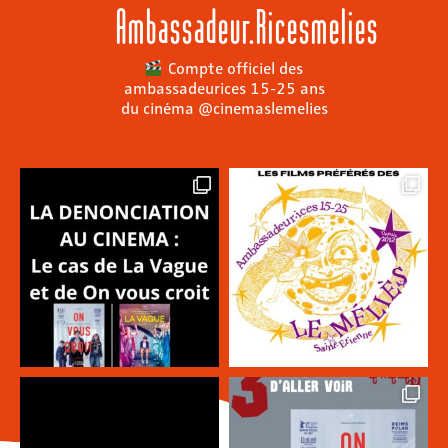
Ambassadeur.ricesmelies
Compte officiel des
ambassadeurices 15-25 ans
du cinéma @cinemaslemelies