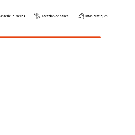
asserie le Méliès
Location de salles
Infos pratiques