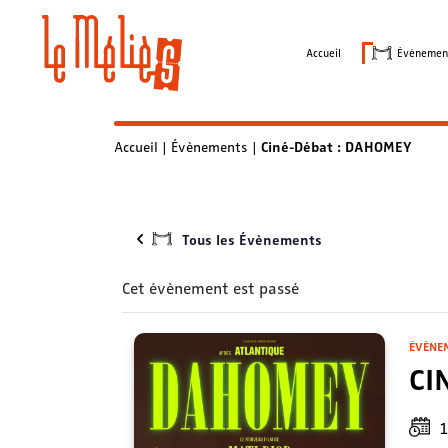
Skip
to
Accueil
Évènemen
content
Accueil
|
Évènements
|
Ciné-Débat : DAHOMEY
Tous les Évènements
Cet évènement est passé
ÉVÈNE
CI
1