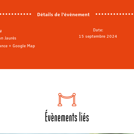
Détails de l'évènement
u
Date:
15 septembre 2024
an Jaurès
ance
+ Google Map
Évènements liés