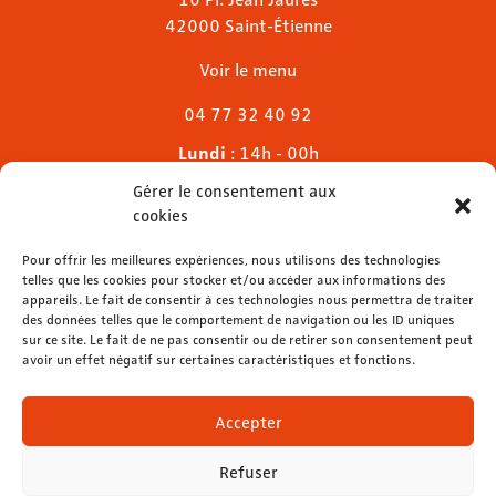
42000 Saint-Étienne
Voir le menu
04 77 32 40 92
Lundi
: 14h - 00h
Mardi & mercredi
: 11h - 00h30
Gérer le consentement aux
Jeudi
: 11h - 1h
cookies
Vendredi & samedi
: 11h - 1h30
Pour offrir les meilleures expériences, nous utilisons des technologies
Dimanche
: 11h - 00h
telles que les cookies pour stocker et/ou accéder aux informations des
appareils. Le fait de consentir à ces technologies nous permettra de traiter
des données telles que le comportement de navigation ou les ID uniques
sur ce site. Le fait de ne pas consentir ou de retirer son consentement peut
avoir un effet négatif sur certaines caractéristiques et fonctions.
contact@lemelies.com
04 77 32 32 01
Accepter
Refuser