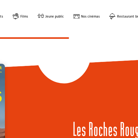
ts
Films
Jeune public
Nos cinémas
Restaurant br
Les Roches Rou