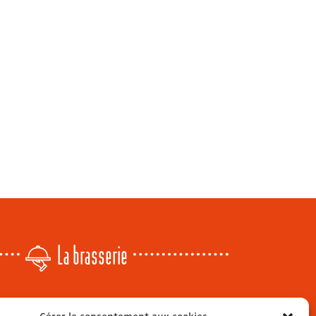
La brasserie
Lundi
: 14h - 00h