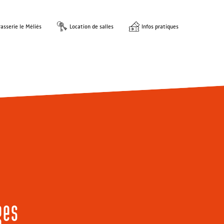
asserie le Méliès
Location de salles
Infos pratiques
ges