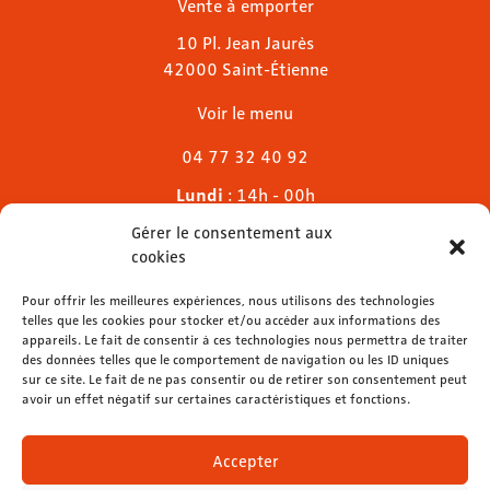
Vente à emporter
10 Pl. Jean Jaurès
42000 Saint-Étienne
Voir le menu
04 77 32 40 92
Lundi
: 14h - 00h
Mardi & mercredi
: 11h - 00h30
Gérer le consentement aux
Jeudi
: 11h - 1h
cookies
Vendredi & samedi
: 11h - 1h30
Dimanche
Pour offrir les meilleures expériences, nous utilisons des technologies
: 11h - 00h
telles que les cookies pour stocker et/ou accéder aux informations des
appareils. Le fait de consentir à ces technologies nous permettra de traiter
des données telles que le comportement de navigation ou les ID uniques
sur ce site. Le fait de ne pas consentir ou de retirer son consentement peut
avoir un effet négatif sur certaines caractéristiques et fonctions.
contact@lemelies.com
04 77 32 32 01
Accepter