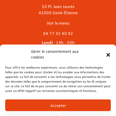
10 Pl. Jean Jaurès
42000 Saint-Étienne
Voir le menu
04 77 32 40 92
Lundi
: 14h - 00h
Mardi & mercredi
: 11h - 00h30
Gérer le consentement aux
Jeudi
: 11h - 1h
cookies
Vendredi & samedi
: 11h - 1h30
Dimanche
Pour offrir les meilleures expériences, nous utilisons des technologies
: 11h - 00h
telles que les cookies pour stocker et/ou accéder aux informations des
appareils. Le fait de consentir à ces technologies nous permettra de traiter
des données telles que le comportement de navigation ou les ID uniques
sur ce site. Le fait de ne pas consentir ou de retirer son consentement peut
avoir un effet négatif sur certaines caractéristiques et fonctions.
contact@lemelies.com
04 77 32 32 01
Accepter