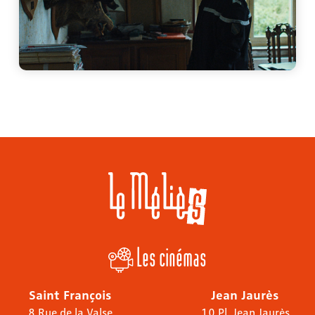
Les cinémas
Saint François
Jean Jaurès
8 Rue de la Valse
10 Pl. Jean Jaurès