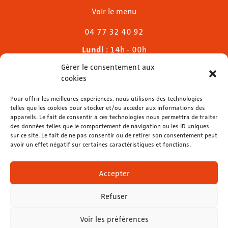
Voir le menu
04 77 32 40 92
Lundi
: 14h - 00h
Mardi & mercredi
: 11h - 00h30
Gérer le consentement aux
Jeudi
: 11h - 1h
cookies
Vendredi & samedi
: 11h - 1h30
Dimanche
Pour offrir les meilleures expériences, nous utilisons des technologies
: 11h - 00h
telles que les cookies pour stocker et/ou accéder aux informations des
appareils. Le fait de consentir à ces technologies nous permettra de traiter
des données telles que le comportement de navigation ou les ID uniques
sur ce site. Le fait de ne pas consentir ou de retirer son consentement peut
avoir un effet négatif sur certaines caractéristiques et fonctions.
contact@lemelies.com
04 77 32 32 01
Accepter
Refuser
Voir les préférences
Mentions légales
-
Données personnelles