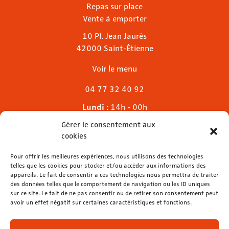
Repas sur place
Vente à emporter
10 Pl. Jean Jaurès
42000 Saint-Étienne
Voir le menu
04 77 32 40 92
Lundi
: 14h - 00h
Mardi & mercredi
: 11h - 00h30
Gérer le consentement aux
Jeudi
: 11h - 1h
cookies
Vendredi & samedi
: 11h - 1h30
Dimanche
Pour offrir les meilleures expériences, nous utilisons des technologies
: 11h - 00h
telles que les cookies pour stocker et/ou accéder aux informations des
appareils. Le fait de consentir à ces technologies nous permettra de traiter
des données telles que le comportement de navigation ou les ID uniques
sur ce site. Le fait de ne pas consentir ou de retirer son consentement peut
avoir un effet négatif sur certaines caractéristiques et fonctions.
contact@lemelies.com
04 77 32 32 01