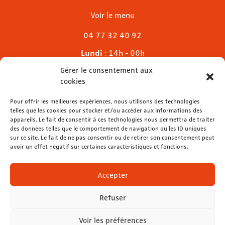
Voir le menu
04 77 32 40 92
Lundi
: 14h - 00h
Mardi & mercredi
: 11h - 00h30
Gérer le consentement aux
Jeudi
: 11h - 1h
cookies
Vendredi & samedi
: 11h - 1h30
Dimanche
Pour offrir les meilleures expériences, nous utilisons des technologies
: 11h - 00h
telles que les cookies pour stocker et/ou accéder aux informations des
appareils. Le fait de consentir à ces technologies nous permettra de traiter
des données telles que le comportement de navigation ou les ID uniques
sur ce site. Le fait de ne pas consentir ou de retirer son consentement peut
avoir un effet négatif sur certaines caractéristiques et fonctions.
contact@lemelies.com
04 77 32 32 01
Accepter
Refuser
Voir les préférences