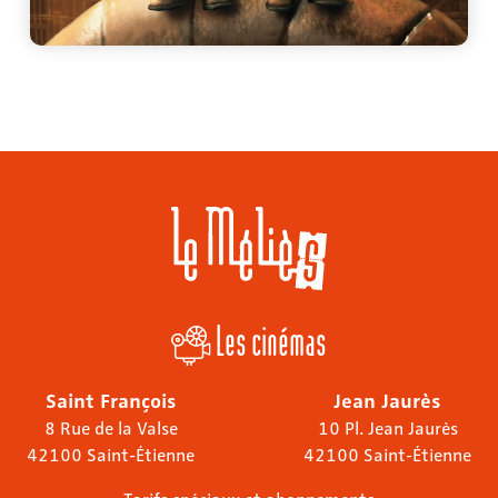
Les cinémas
Saint François
Jean Jaurès
8 Rue de la Valse
10 Pl. Jean Jaurès
42100 Saint-Étienne
42100 Saint-Étienne