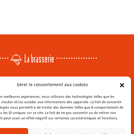
La brasserie
Lundi
: 14h - 00h
Gérer le consentement aux cookies
r
Mardi & mercredi
: 11h - 00h30
Jeudi
: 11h - 1h
les meilleures expériences, nous utilisons des technologies telles que les
s
Vendredi & samedi
 stocker et/ou accéder aux informations des appareils. Le fait de consentir
: 11h - 1h30
ienne
logies nous permettra de traiter des données telles que le comportement de
Dimanche
: 11h - 00h
u les ID uniques sur ce site. Le fait de ne pas consentir ou de retirer son
 peut avoir un effet négatif sur certaines caractéristiques et fonctions.