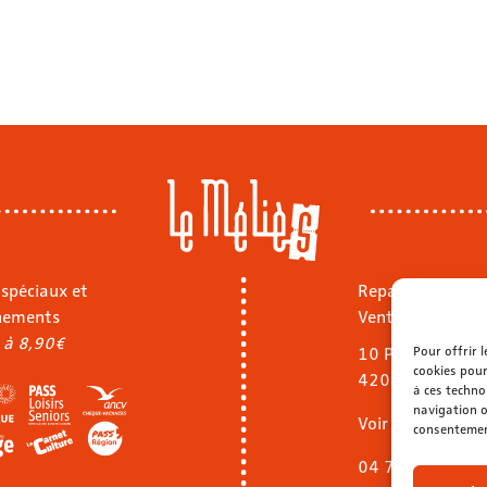
 spéciaux et
Repas sur place
nements
Vente à emporte
 à 8,90€
Pour offrir 
10 Pl. Jean Jaurè
cookies pour
42000 Saint-Ét
à ces techno
navigation o
Voir le menu
consentement
04 77 32 40 92