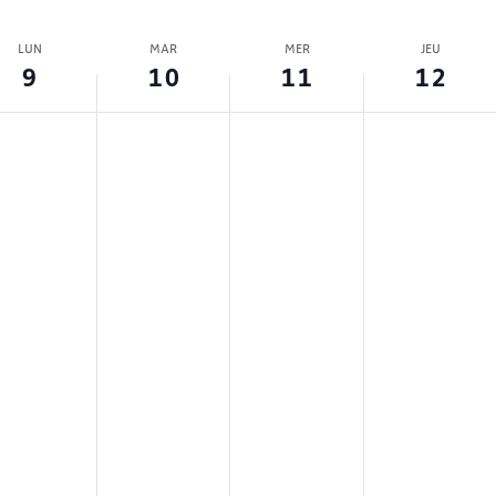
ne
LUN
MAR
MER
JEU
9
10
11
12
ments