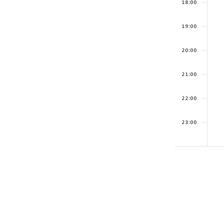
avec
18:00
les
résultats
19:00
filtrés.
20:00
21:00
22:00
23:00
00:00