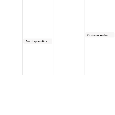
Ciné-rencontre / avant-première : Le syndrome des amours passées // Ann Sirot
20:30
Avant-première : HOW TO HAVE SEX
21:00