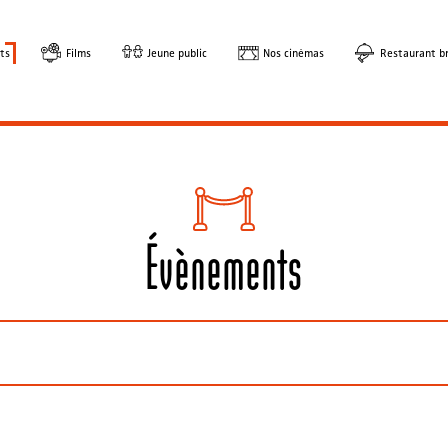
ts
Films
Jeune public
Nos cinémas
Restaurant br
Évènements