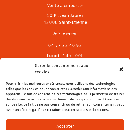
Vente à emporter
10 Pl. Jean Jaurès
42000 Saint-Étienne
Voir le menu
04 77 32 40 92
Lundi
: 14h - 00h
Mardi & mercredi
: 11h - 00h30
Gérer le consentement aux
Jeudi
: 11h - 1h
cookies
Vendredi & samedi
: 11h - 1h30
Pour offrir les meilleures expériences, nous utilisons des technologies
Dimanche
: 11h - 00h
telles que les cookies pour stocker et/ou accéder aux informations des
appareils. Le fait de consentir à ces technologies nous permettra de traiter
des données telles que le comportement de navigation ou les ID uniques
sur ce site. Le fait de ne pas consentir ou de retirer son consentement peut
avoir un effet négatif sur certaines caractéristiques et fonctions.
contact@lemelies.com
04 77 32 32 01
Accepter