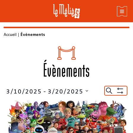
Skip
Accueil
|
Évènements
to
content
Évènements
Recherc
3/10/2025
 - 
3/20/2025
Recherche
Montrer
et
Sélectionnez
Les
la
Filtres
navigat
date
de
vues