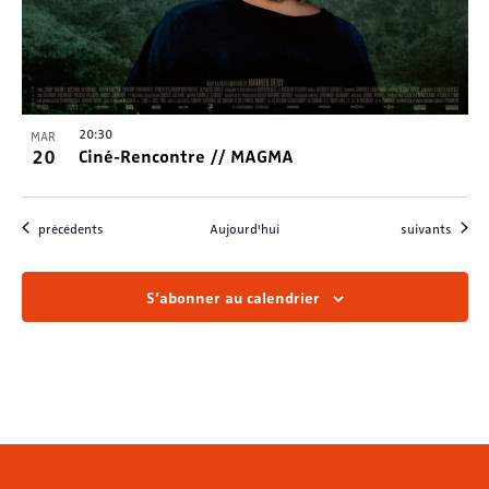
20:30
MAR
20
Ciné-Rencontre // MAGMA
Évènements
Évènements
précédents
Aujourd'hui
suivants
S’abonner au calendrier