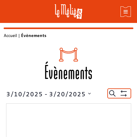
Skip
Accueil
|
Évènements
to
content
Évènements
Recherc
3/10/2025
 - 
3/20/2025
Recherche
Montrer
et
Sélectionnez
Les
la
Filtres
navigat
date
de
vues