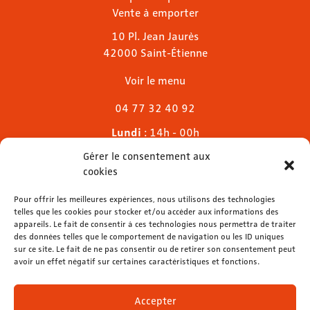
Vente à emporter
10 Pl. Jean Jaurès
42000 Saint-Étienne
Voir le menu
04 77 32 40 92
Lundi
: 14h - 00h
Mardi & mercredi
: 11h - 00h30
Gérer le consentement aux
Jeudi
: 11h - 1h
cookies
Vendredi & samedi
: 11h - 1h30
Pour offrir les meilleures expériences, nous utilisons des technologies
Dimanche
: 11h - 00h
telles que les cookies pour stocker et/ou accéder aux informations des
appareils. Le fait de consentir à ces technologies nous permettra de traiter
des données telles que le comportement de navigation ou les ID uniques
sur ce site. Le fait de ne pas consentir ou de retirer son consentement peut
avoir un effet négatif sur certaines caractéristiques et fonctions.
contact@lemelies.com
04 77 32 32 01
Accepter