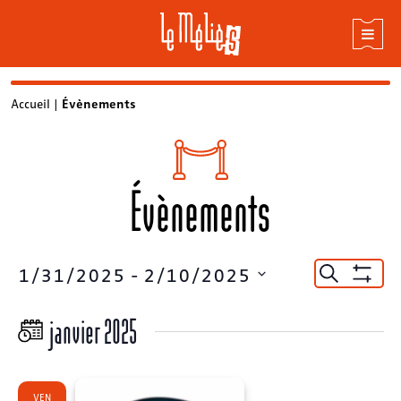
Skip
Accueil
|
Évènements
to
content
Évènements
Recherc
1/31/2025
 - 
2/10/2025
Recherche
Montrer
et
Sélectionnez
Les
une
Filtres
janvier 2025
navigat
date.
de
vues
VEN