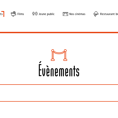
ts
Films
Jeune public
Nos cinémas
Restaurant br
Évènements