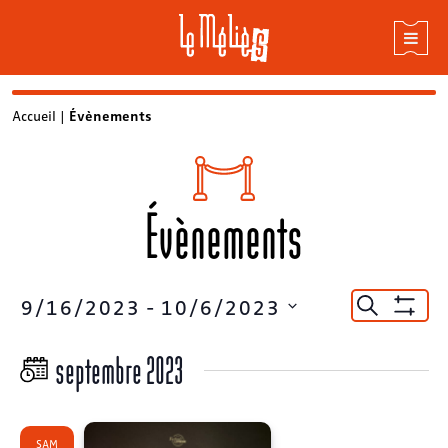
Skip
Accueil
|
Évènements
to
content
Évènements
Recherc
9/16/2023
 - 
10/6/2023
Recherche
Montrer
et
Sélectionnez
Les
une
Filtres
septembre 2023
navigat
date.
de
vues
SAM