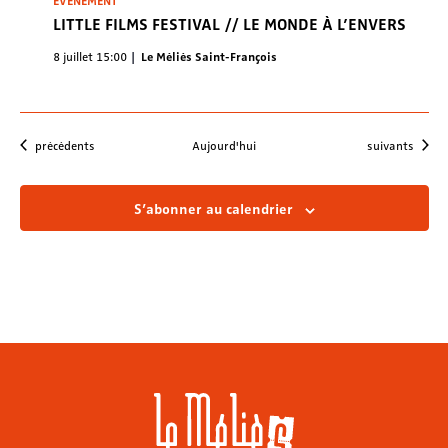
ÉVÈNEMENT
LITTLE FILMS FESTIVAL // LE MONDE À L’ENVERS
8 juillet 15:00
Le Méliès Saint-François
Évènements
Évènements
précédents
Aujourd'hui
suivants
S’abonner au calendrier