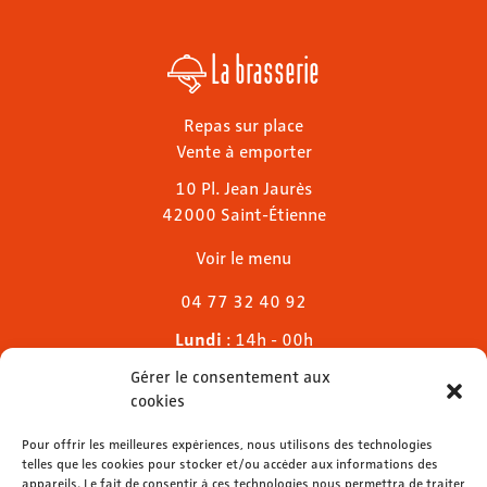
La brasserie
Repas sur place
Vente à emporter
10 Pl. Jean Jaurès
42000 Saint-Étienne
Voir le menu
04 77 32 40 92
Lundi
: 14h - 00h
Mardi & mercredi
: 11h - 00h30
Gérer le consentement aux
Jeudi
: 11h - 1h
cookies
Vendredi & samedi
: 11h - 1h30
Pour offrir les meilleures expériences, nous utilisons des technologies
Dimanche
: 11h - 00h
telles que les cookies pour stocker et/ou accéder aux informations des
appareils. Le fait de consentir à ces technologies nous permettra de traiter