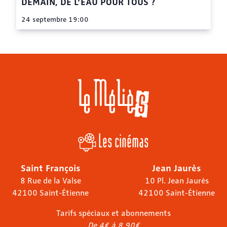
DEMAIN, DE L’EAU POUR TOUS ?
24 septembre 19:00
Les cinémas
Saint François
Jean Jaurès
8 Rue de la Valse
10 Pl. Jean Jaurès
42100 Saint-Étienne
42100 Saint-Étienne
Tarifs spéciaux et abonnements
De 4€ à 8,90€