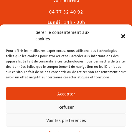
04 77 32 40 92
Lundi
: 14h - 00h
Mardi & mercredi
: 11h - 00h30
Gérer le consentement aux
Jeudi
: 11h - 1h
cookies
Vendredi & samedi
: 11h - 1h30
Pour offrir les meilleures expériences, nous utilisons des technologies
Dimanche
: 11h - 00h
telles que les cookies pour stocker et/ou accéder aux informations des
appareils. Le fait de consentir à ces technologies nous permettra de traiter
des données telles que le comportement de navigation ou les ID uniques
sur ce site. Le fait de ne pas consentir ou de retirer son consentement peut
avoir un effet négatif sur certaines caractéristiques et fonctions.
contact@lemelies.com
04 77 32 32 01
Accepter
Refuser
Voir les préférences
Mentions légales
-
Données personnelles