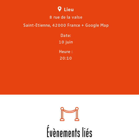
Lieu
8 rue de la valse
Saint-Etienne
,
42000
France
+ Google Map
Date:
10 juin
Heure :
20:10
Évènements liés