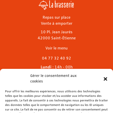
La brasserie
Repas sur place
Vente à emporter
10 Pl. Jean Jaurès
42000 Saint-Étienne
Voir le menu
04 77 32 40 92
Lundi
: 14h - 00h
Mardi & mercredi
: 11h - 00h30
Gérer le consentement aux
Jeudi
: 11h - 1h
cookies
Vendredi & samedi
: 11h - 1h30
Pour offrir les meilleures expériences, nous utilisons des technologies
Dimanche
: 11h - 00h
telles que les cookies pour stocker et/ou accéder aux informations des
appareils. Le fait de consentir à ces technologies nous permettra de traiter
des données telles que le comportement de navigation ou les ID uniques
sur ce site. Le fait de ne pas consentir ou de retirer son consentement peut