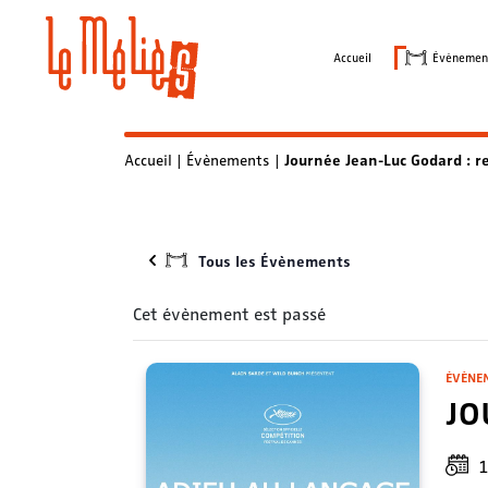
Skip
to
Accueil
Évènemen
content
Accueil
|
Évènements
|
Journée Jean-Luc Godard : r
Tous les Évènements
Cet évènement est passé
ÉVÈNE
JO
1