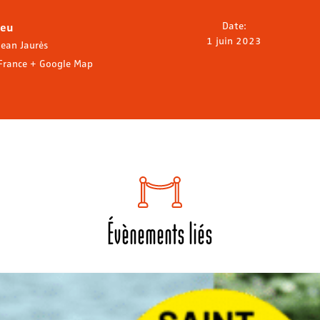
ieu
Date:
1 juin 2023
Jean Jaurès
France
+ Google Map
Évènements liés