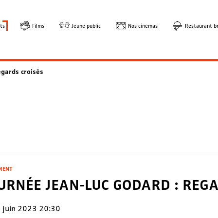
ts
Films
Jeune public
Nos cinémas
Restaurant br
egards croisés
MENT
URNÉE JEAN-LUC GODARD : REGA
 juin 2023 20:30