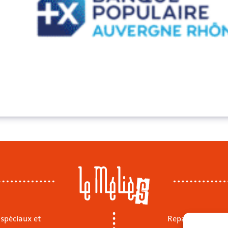
 spéciaux et
Repas sur place