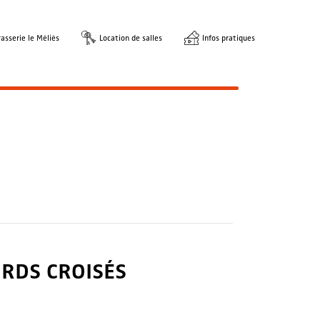
asserie le Méliès
Location de salles
Infos pratiques
RDS CROISÉS