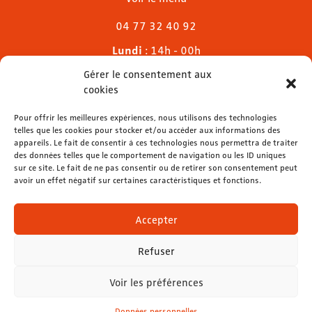
04 77 32 40 92
Lundi
: 14h - 00h
Mardi & mercredi
: 11h - 00h30
Gérer le consentement aux
Jeudi
: 11h - 1h
cookies
Vendredi & samedi
: 11h - 1h30
Dimanche
Pour offrir les meilleures expériences, nous utilisons des technologies
: 11h - 00h
telles que les cookies pour stocker et/ou accéder aux informations des
appareils. Le fait de consentir à ces technologies nous permettra de traiter
des données telles que le comportement de navigation ou les ID uniques
sur ce site. Le fait de ne pas consentir ou de retirer son consentement peut
avoir un effet négatif sur certaines caractéristiques et fonctions.
contact@lemelies.com
04 77 32 32 01
Accepter
Refuser
Voir les préférences
Mentions légales
-
Données personnelles
Données personnelles