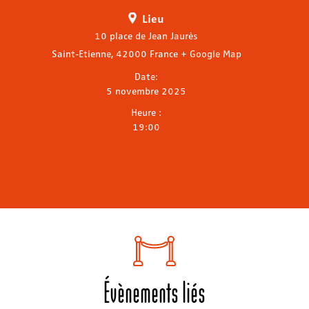
Lieu
10 place de Jean Jaurès
Saint-Etienne
,
42000
France
+ Google Map
Date:
5 novembre 2025
Heure :
19:00
Évènements liés