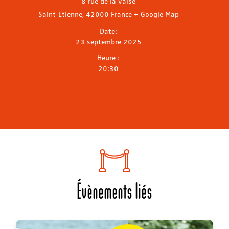
8 rue de la valse
Saint-Etienne
,
42000
France
+ Google Map
Date:
23 septembre 2025
Heure :
20:30
Évènements liés