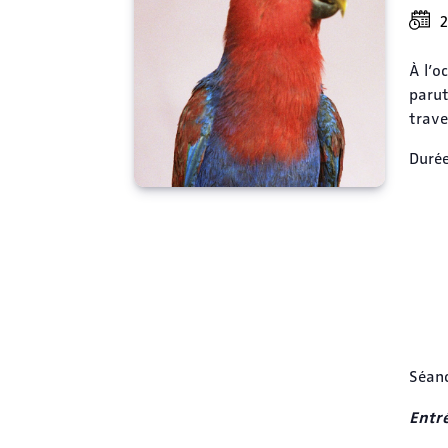
2
À l’o
parut
trave
Durée
Séanc
Entré