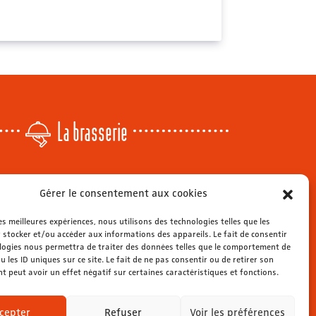
La brasserie
Lundi
: 14h - 00h
Gérer le consentement aux cookies
r
Mardi & mercredi
: 11h - 00h30
Jeudi
: 11h - 1h
les meilleures expériences, nous utilisons des technologies telles que les
s
Vendredi & samedi
 stocker et/ou accéder aux informations des appareils. Le fait de consentir
: 11h - 1h30
ienne
logies nous permettra de traiter des données telles que le comportement de
Dimanche
: 11h - 00h
u les ID uniques sur ce site. Le fait de ne pas consentir ou de retirer son
 peut avoir un effet négatif sur certaines caractéristiques et fonctions.
cepter
Refuser
Voir les préférences