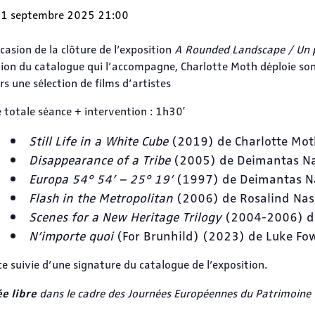
1 septembre 2025 21:00
ccasion de la clôture de l’exposition
A Rounded Landscape / Un 
ion du catalogue qui l’accompagne, Charlotte Moth déploie son 
rs une sélection de films d’artistes
 totale séance + intervention : 1h30′
Still Life in a White Cube
(2019) de Charlotte Moth
Disappearance of a Tribe
(2005) de Deimantas Nar
Europa 54° 54’ – 25° 19’
(1997) de Deimantas Nar
Flash in the Metropolitan
(2006) de Rosalind Nash
Scenes for a New Heritage Trilogy
(2004-2006) de 
N’importe quoi
(For Brunhild) (2023) de Luke Fowl
e suivie d’une signature du catalogue de l’exposition.
e libre
dans le cadre des Journées Européennes du Patrimoine