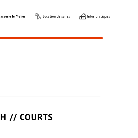
asserie le Méliès
Location de salles
Infos pratiques
H // COURTS