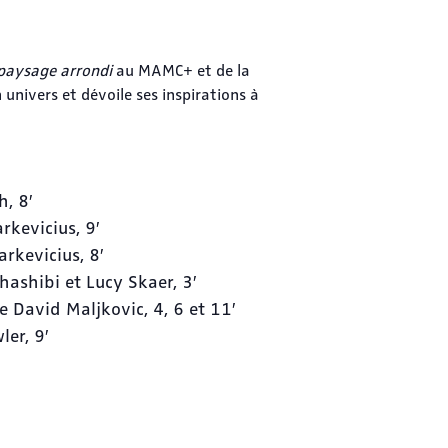
paysage arrondi
au MAMC+ et de la
univers et dévoile ses inspirations à
, 8′
kevicius, 9′
kevicius, 8′
ashibi et Lucy Skaer, 3′
David Maljkovic, 4, 6 et 11′
er, 9′