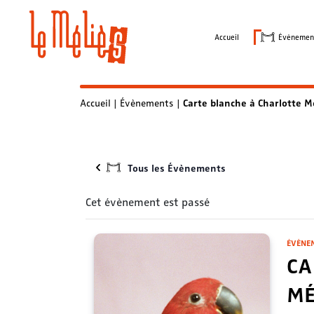
Skip
to
Accueil
Évènemen
content
Accueil
|
Évènements
|
Carte blanche à Charlotte
Tous les Évènements
Cet évènement est passé
ÉVÈNE
CA
MÉ