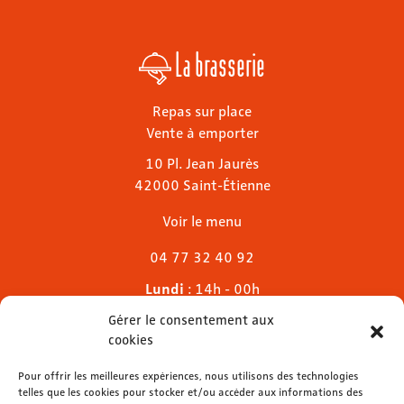
La brasserie
Repas sur place
Vente à emporter
10 Pl. Jean Jaurès
42000 Saint-Étienne
Voir le menu
04 77 32 40 92
Lundi
: 14h - 00h
Mardi & mercredi
: 11h - 00h30
Gérer le consentement aux
Jeudi
: 11h - 1h
cookies
Vendredi & samedi
: 11h - 1h30
Dimanche
Pour offrir les meilleures expériences, nous utilisons des technologies
: 11h - 00h
telles que les cookies pour stocker et/ou accéder aux informations des