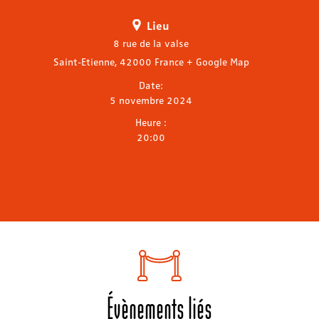
Lieu
8 rue de la valse
Saint-Etienne
,
42000
France
+ Google Map
Date:
5 novembre 2024
Heure :
20:00
Évènements liés