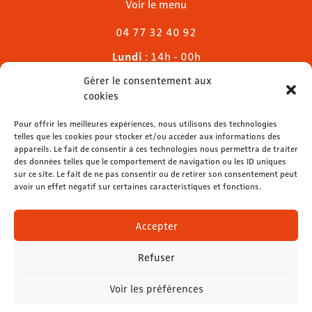
Voir le menu
04 77 32 40 92
Lundi
: 14h - 00h
Mardi & mercredi
: 11h - 00h30
Gérer le consentement aux
Jeudi
: 11h - 1h
cookies
Vendredi & samedi
: 11h - 1h30
Dimanche
Pour offrir les meilleures expériences, nous utilisons des technologies
: 11h - 00h
telles que les cookies pour stocker et/ou accéder aux informations des
appareils. Le fait de consentir à ces technologies nous permettra de traiter
des données telles que le comportement de navigation ou les ID uniques
sur ce site. Le fait de ne pas consentir ou de retirer son consentement peut
avoir un effet négatif sur certaines caractéristiques et fonctions.
contact@lemelies.com
04 77 32 32 01
Accepter
Refuser
Voir les préférences
Mentions légales
-
Données personnelles