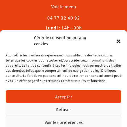
Voir le menu
04 77 32 40 92
Lundi
: 14h - 00h
Mardi & mercredi
: 11h - 00h30
Gérer le consentement aux
Jeudi
: 11h - 1h
cookies
Vendredi & samedi
: 11h - 1h30
Dimanche
Pour offrir les meilleures expériences, nous utilisons des technologies
: 11h - 00h
telles que les cookies pour stocker et/ou accéder aux informations des
appareils. Le fait de consentir à ces technologies nous permettra de traiter
des données telles que le comportement de navigation ou les ID uniques
sur ce site. Le fait de ne pas consentir ou de retirer son consentement peut
avoir un effet négatif sur certaines caractéristiques et fonctions.
contact@lemelies.com
04 77 32 32 01
Accepter
Refuser
Voir les préférences