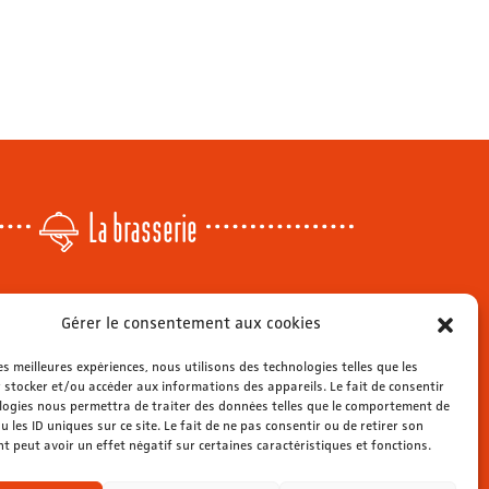
La brasserie
Lundi
: 14h - 00h
Gérer le consentement aux cookies
r
Mardi & mercredi
: 11h - 00h30
Jeudi
: 11h - 1h
les meilleures expériences, nous utilisons des technologies telles que les
s
Vendredi & samedi
 stocker et/ou accéder aux informations des appareils. Le fait de consentir
: 11h - 1h30
ienne
logies nous permettra de traiter des données telles que le comportement de
Dimanche
: 11h - 00h
u les ID uniques sur ce site. Le fait de ne pas consentir ou de retirer son
 peut avoir un effet négatif sur certaines caractéristiques et fonctions.