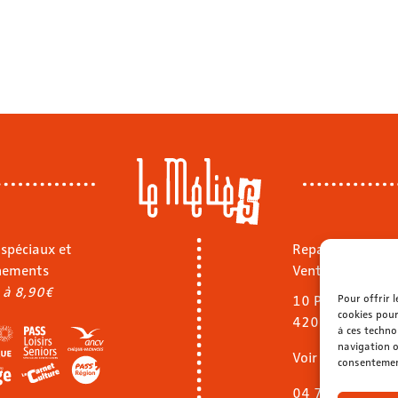
 spéciaux et
Repas sur place
nements
Vente à emporte
 à 8,90€
Pour offrir 
10 Pl. Jean Jaurè
cookies pour
42000 Saint-Ét
à ces techno
navigation o
Voir le menu
consentement
04 77 32 40 92