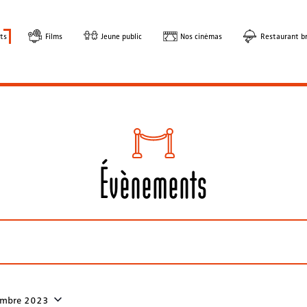
ts
Films
Jeune public
Nos cinémas
Restaurant br
Évènements
embre 2023