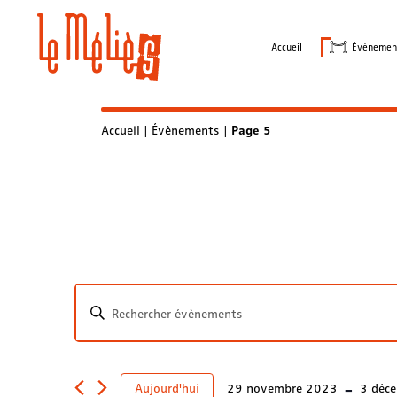
Skip
to
Accueil
Évènemen
content
Accueil
|
Évènements
|
Page 5
Recherche
Saisir
et
mot-
clé.
navigation
Rechercher
 - 
Aujourd'hui
29 novembre 2023
3 déc
Évènements