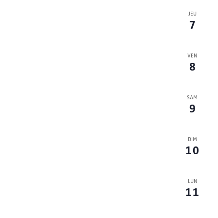
JEU
7
VEN
8
SAM
9
DIM
10
LUN
11