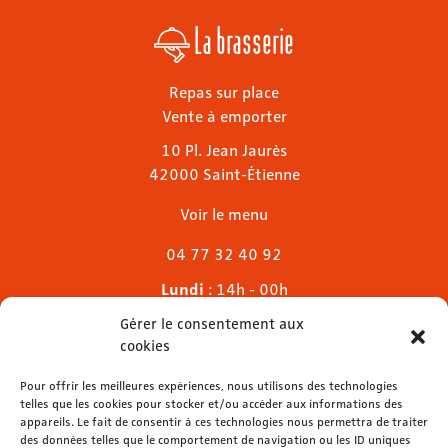
La brasserie
Repas sur place
Vente à emporter
10 Pl. Jean Jaurès
42000 Saint-Étienne
Voir le menu
04 77 32 40 92
Lundi
: 14h - 00h
Mardi & mercredi
: 11h - 00h30
Gérer le consentement aux
Jeudi
: 11h - 1h
cookies
Vendredi & samedi
: 11h - 1h30
Pour offrir les meilleures expériences, nous utilisons des technologies
Dimanche
: 11h - 00h
telles que les cookies pour stocker et/ou accéder aux informations des
appareils. Le fait de consentir à ces technologies nous permettra de traiter
des données telles que le comportement de navigation ou les ID uniques