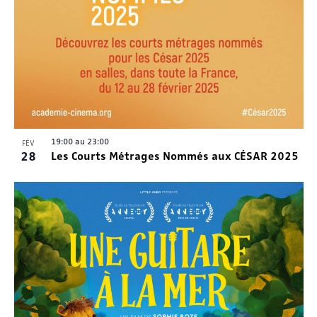
19:00
au
23:00
FÉV
28
Les Courts Métrages Nommés aux CÉSAR 2025