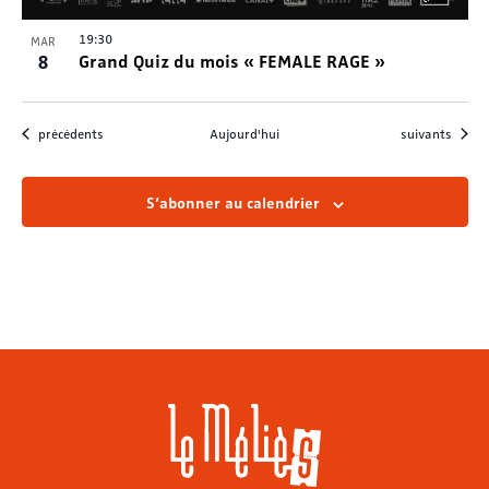
19:30
MAR
8
Grand Quiz du mois « FEMALE RAGE »
Évènements
Évènements
précédents
Aujourd'hui
suivants
S’abonner au calendrier