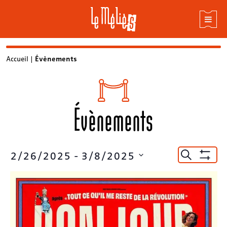
Skip
Accueil
|
Évènements
to
content
Évènements
Recherc
2/26/2025
 - 
3/8/2025
Recherche
Montrer
et
Sélectionnez
Les
la
Filtres
navigat
date
de
vues