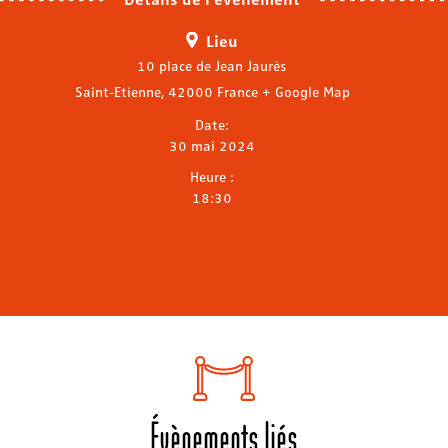
Lieu
10 place de Jean Jaurès
Saint-Etienne
,
42000
France
+ Google Map
Date:
30 mai 2024
Heure :
18:30
Évènements liés