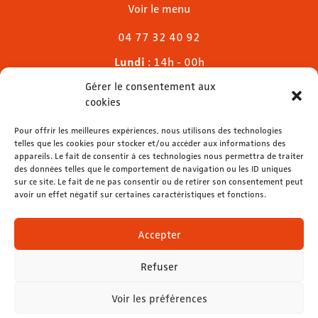
Voir le menu
04 77 32 40 92
Lundi
: 14h - 00h
Mardi & mercredi
: 11h - 00h30
Gérer le consentement aux
Jeudi
: 11h - 1h
cookies
Vendredi & samedi
: 11h - 1h30
Dimanche
Pour offrir les meilleures expériences, nous utilisons des technologies
: 11h - 00h
telles que les cookies pour stocker et/ou accéder aux informations des
appareils. Le fait de consentir à ces technologies nous permettra de traiter
des données telles que le comportement de navigation ou les ID uniques
sur ce site. Le fait de ne pas consentir ou de retirer son consentement peut
avoir un effet négatif sur certaines caractéristiques et fonctions.
contact@lemelies.com
04 77 32 32 01
Accepter
Refuser
Voir les préférences
Mentions légales
-
Données personnelles