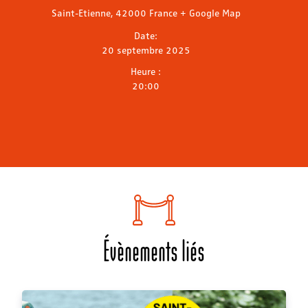
Saint-Etienne
,
42000
France
+ Google Map
Date:
20 septembre 2025
Heure :
20:00
Évènements liés