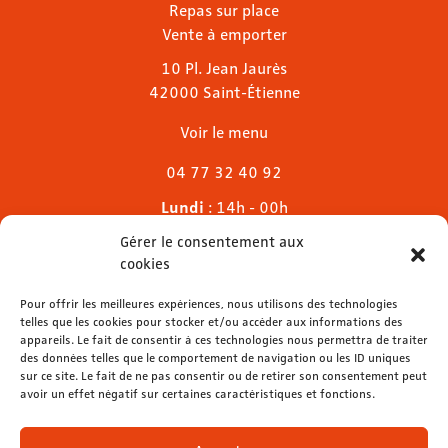
Repas sur place
Vente à emporter
10 Pl. Jean Jaurès
42000 Saint-Étienne
Voir le menu
04 77 32 40 92
Lundi
: 14h - 00h
Mardi & mercredi
: 11h - 00h30
Gérer le consentement aux
Jeudi
: 11h - 1h
cookies
Vendredi & samedi
: 11h - 1h30
Dimanche
Pour offrir les meilleures expériences, nous utilisons des technologies
: 11h - 00h
telles que les cookies pour stocker et/ou accéder aux informations des
appareils. Le fait de consentir à ces technologies nous permettra de traiter
des données telles que le comportement de navigation ou les ID uniques
sur ce site. Le fait de ne pas consentir ou de retirer son consentement peut
avoir un effet négatif sur certaines caractéristiques et fonctions.
contact@lemelies.com
04 77 32 32 01