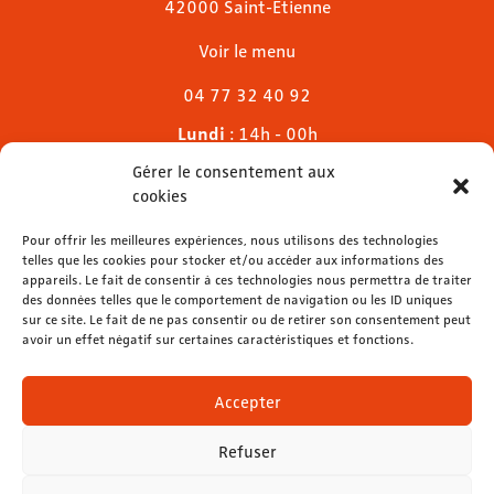
42000 Saint-Étienne
Voir le menu
04 77 32 40 92
Lundi
: 14h - 00h
Mardi & mercredi
: 11h - 00h30
Gérer le consentement aux
Jeudi
: 11h - 1h
cookies
Vendredi & samedi
: 11h - 1h30
Dimanche
Pour offrir les meilleures expériences, nous utilisons des technologies
: 11h - 00h
telles que les cookies pour stocker et/ou accéder aux informations des
appareils. Le fait de consentir à ces technologies nous permettra de traiter
des données telles que le comportement de navigation ou les ID uniques
sur ce site. Le fait de ne pas consentir ou de retirer son consentement peut
avoir un effet négatif sur certaines caractéristiques et fonctions.
contact@lemelies.com
04 77 32 32 01
Accepter
Refuser