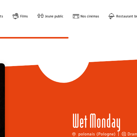
ts
Films
Jeune public
Nos cinémas
Restaurant br
Wet Monday
polonais (Pologne)
Dra