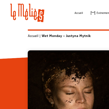
Skip
to
Accueil
Évènemen
content
Accueil
|
Wet Monday – Justyna Mytnik