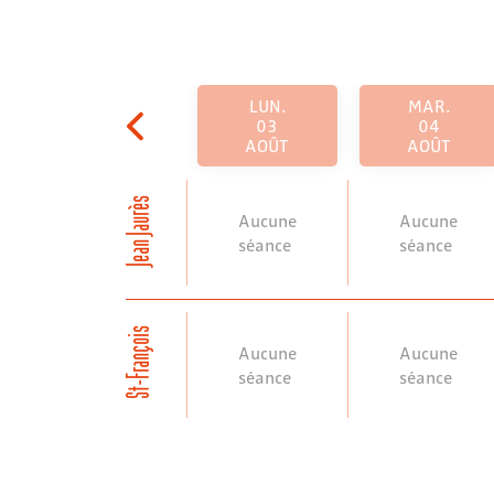
LUN.
MAR.
03
04
AOÛT
AOÛT
Jean Jaurès
Aucune
Aucune
séance
séance
St-François
Aucune
Aucune
séance
séance