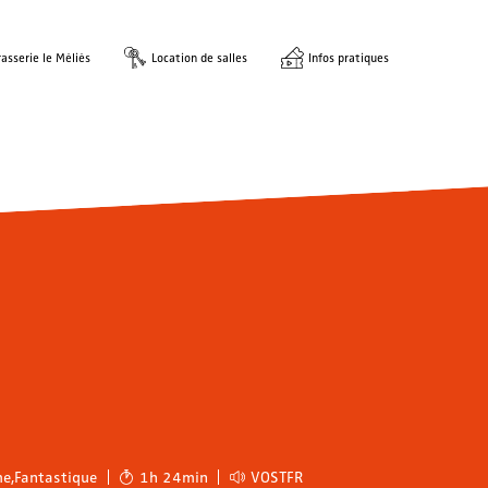
asserie le Méliès
Location de salles
Infos pratiques
me
,
Fantastique
1h 24min
VOSTFR