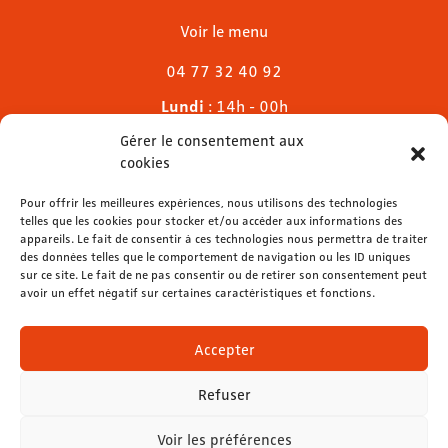
Voir le menu
04 77 32 40 92
Lundi
: 14h - 00h
Mardi & mercredi
: 11h - 00h30
Gérer le consentement aux
Jeudi
: 11h - 1h
cookies
Vendredi & samedi
: 11h - 1h30
Dimanche
Pour offrir les meilleures expériences, nous utilisons des technologies
: 11h - 00h
telles que les cookies pour stocker et/ou accéder aux informations des
appareils. Le fait de consentir à ces technologies nous permettra de traiter
des données telles que le comportement de navigation ou les ID uniques
sur ce site. Le fait de ne pas consentir ou de retirer son consentement peut
avoir un effet négatif sur certaines caractéristiques et fonctions.
contact@lemelies.com
04 77 32 32 01
Accepter
Refuser
Voir les préférences