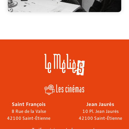
Les cinémas
Saint François
Jean Jaurès
8 Rue de la Valse
10 Pl. Jean Jaurès
42100 Saint-Étienne
42100 Saint-Étienne