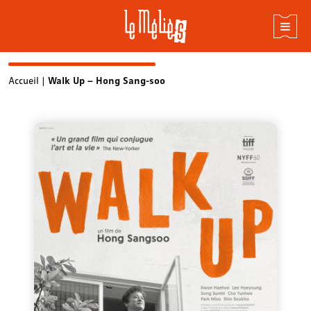
Skip
Accueil
|
Walk Up – Hong Sang-soo
to
content