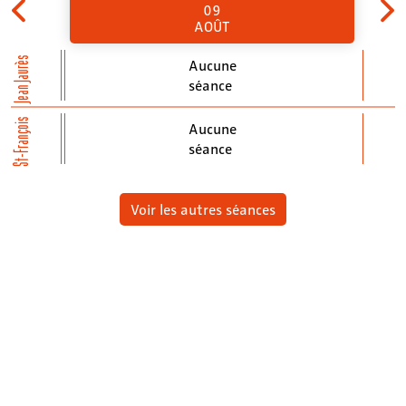
09
AOÛT
Jean Jaurès
Aucune
séance
St-François
Aucune
séance
Voir les autres séances