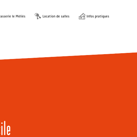
asserie le Méliès
Location de salles
Infos pratiques
ile