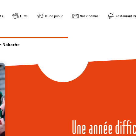
ts
Films
Jeune public
Nos cinémas
Restaurant br
er Nakache
Une année diffic