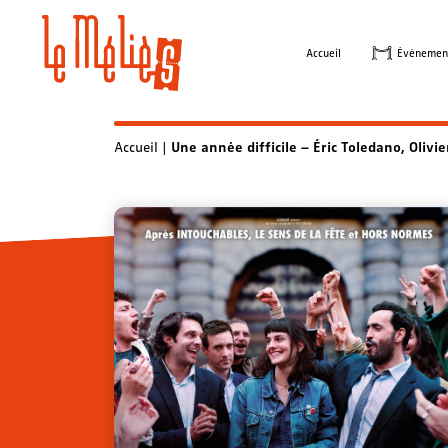
Skip
to
Accueil
Évènemen
content
Accueil
|
Une année difficile – Éric Toledano, Olivi