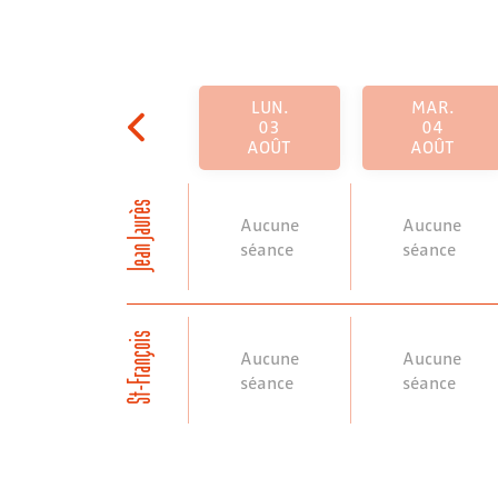
LUN.
MAR.
03
04
AOÛT
AOÛT
Jean Jaurès
Aucune
Aucune
séance
séance
St-François
Aucune
Aucune
séance
séance