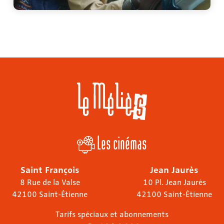
Les cinémas
Saint François
Jean Jaurès
8 Rue de la Valse
10 Pl. Jean Jaurès
42100 Saint-Étienne
42100 Saint-Étienne
Tarifs spéciaux et abonnements