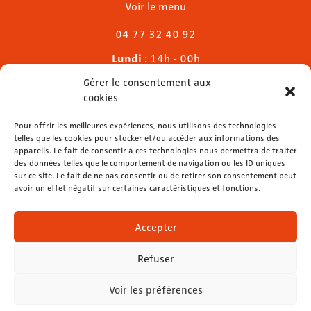
Voir le menu
04 77 32 40 92
Lundi
: 14h - 00h
Mardi & mercredi
: 11h - 00h30
Gérer le consentement aux
Jeudi
: 11h - 1h
cookies
Vendredi & samedi
: 11h - 1h30
Dimanche
Pour offrir les meilleures expériences, nous utilisons des technologies
: 11h - 00h
telles que les cookies pour stocker et/ou accéder aux informations des
appareils. Le fait de consentir à ces technologies nous permettra de traiter
des données telles que le comportement de navigation ou les ID uniques
sur ce site. Le fait de ne pas consentir ou de retirer son consentement peut
avoir un effet négatif sur certaines caractéristiques et fonctions.
contact@lemelies.com
04 77 32 32 01
Accepter
Refuser
Voir les préférences
Mentions légales
-
Données personnelles