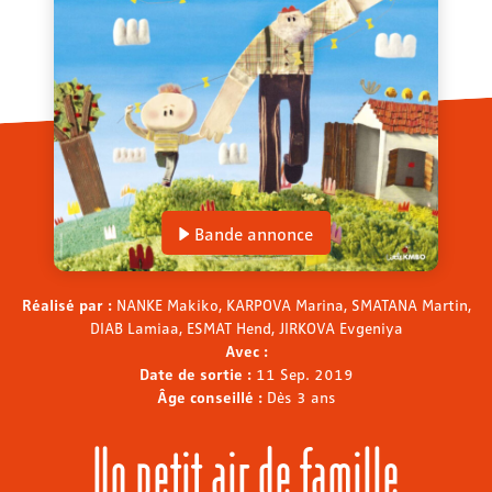
Bande annonce
Réalisé par :
NANKE Makiko, KARPOVA Marina, SMATANA Martin,
DIAB Lamiaa, ESMAT Hend, JIRKOVA Evgeniya
Avec :
Date de sortie :
11 Sep. 2019
Âge conseillé :
Dès 3 ans
Un petit air de famille