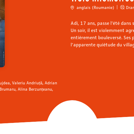
anglais (Roumanie)
Dra
Adi, 17 ans, passe l’été dans 
Un soir, il est violemment ag
entièrement bouleversé. Ses 
l’apparente quiétude du villa
ujdea, Valeriu Andriuță, Adrian
d Brumaru, Alina Berzunțeanu,