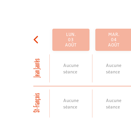
LUN.
MAR.
03
04
AOÛT
AOÛT
Jean Jaurès
Aucune
Aucune
séance
séance
St-François
Aucune
Aucune
séance
séance