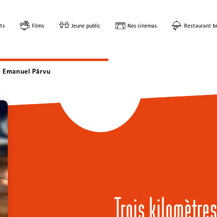
ts
Films
Jeune public
Nos cinémas
Restaurant br
 – Emanuel Pârvu
Trois kilomètres