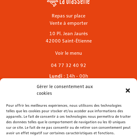
Repas sur place
Vente à emporter
10 Pl. Jean Jaurès
42000 Saint-Étienne
Voir le menu
04 77 32 40 92
Lundi
: 14h - 00h
Mardi & mercredi
: 11h - 00h30
Gérer le consentement aux
Jeudi
: 11h - 1h
cookies
Vendredi & samedi
: 11h - 1h30
Dimanche
Pour offrir les meilleures expériences, nous utilisons des technologies
: 11h - 00h
telles que les cookies pour stocker et/ou accéder aux informations des
appareils. Le fait de consentir à ces technologies nous permettra de traiter
des données telles que le comportement de navigation ou les ID uniques
sur ce site. Le fait de ne pas consentir ou de retirer son consentement peut
avoir un effet négatif sur certaines caractéristiques et fonctions.