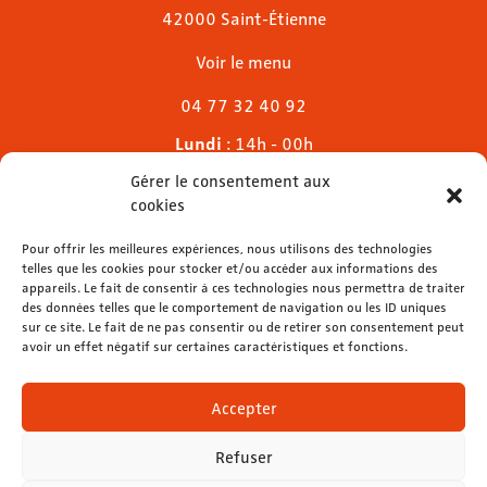
42000 Saint-Étienne
Voir le menu
04 77 32 40 92
Lundi
: 14h - 00h
Mardi & mercredi
: 11h - 00h30
Gérer le consentement aux
Jeudi
: 11h - 1h
cookies
Vendredi & samedi
: 11h - 1h30
Dimanche
Pour offrir les meilleures expériences, nous utilisons des technologies
: 11h - 00h
telles que les cookies pour stocker et/ou accéder aux informations des
appareils. Le fait de consentir à ces technologies nous permettra de traiter
des données telles que le comportement de navigation ou les ID uniques
sur ce site. Le fait de ne pas consentir ou de retirer son consentement peut
avoir un effet négatif sur certaines caractéristiques et fonctions.
contact@lemelies.com
04 77 32 32 01
Accepter
Refuser