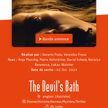
Bande annonce
Réalisé par :
Severin Fiala, Veronika Franz
Avec :
Anja Plaschg, Maria Hofstätter, David Scheid, Natalya
Baranova, Lukas Walcher
Date de sortie :
02 Oct. 2024
The Devil's Bath
anglais (Autriche)
Drame
,
Histoire
,
Horreur
,
Mystère
,
Thriller
2h 1min