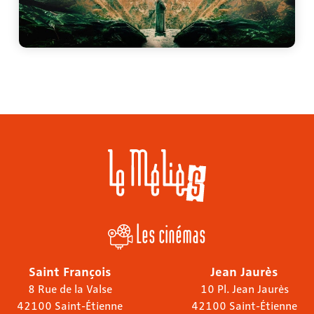
Les cinémas
Saint François
Jean Jaurès
8 Rue de la Valse
10 Pl. Jean Jaurès
42100 Saint-Étienne
42100 Saint-Étienne