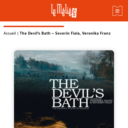
Skip
Accueil
|
The Devil’s Bath – Severin Fiala, Veronika Franz
to
content