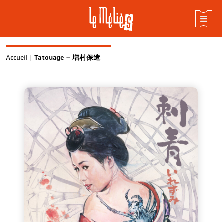
Skip
Accueil
|
Tatouage – 増村保造
to
content