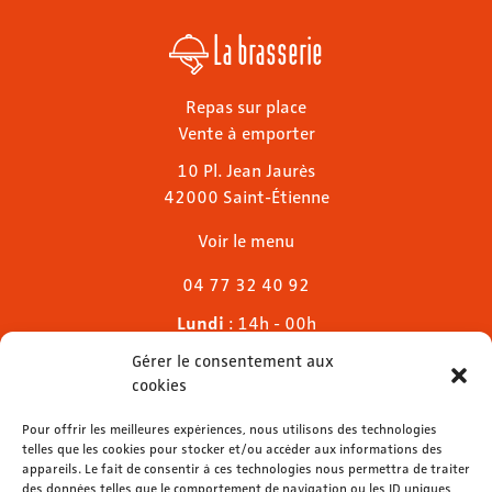
La brasserie
Repas sur place
Vente à emporter
10 Pl. Jean Jaurès
42000 Saint-Étienne
Voir le menu
04 77 32 40 92
Lundi
: 14h - 00h
Mardi & mercredi
: 11h - 00h30
Gérer le consentement aux
Jeudi
: 11h - 1h
cookies
Vendredi & samedi
: 11h - 1h30
Dimanche
Pour offrir les meilleures expériences, nous utilisons des technologies
: 11h - 00h
telles que les cookies pour stocker et/ou accéder aux informations des
appareils. Le fait de consentir à ces technologies nous permettra de traiter
des données telles que le comportement de navigation ou les ID uniques