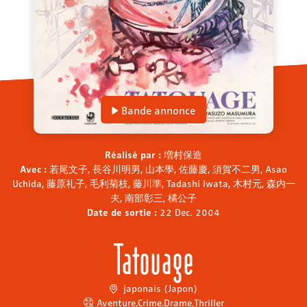
Bande annonce
Réalisé par :
増村保造
Avec :
若尾文子, 長谷川明男, 山本學, 佐藤慶, 須賀不二男, Asao
Uchida, 藤原礼子, 毛利菊枝, 藤川準, Tadashi Iwata, 木村元, 森内一
夫, 南部彰三, 橘公子
Date de sortie :
22 Dec. 2004
Tatouage
japonais (Japon)
Aventure
,
Crime
,
Drame
,
Thriller