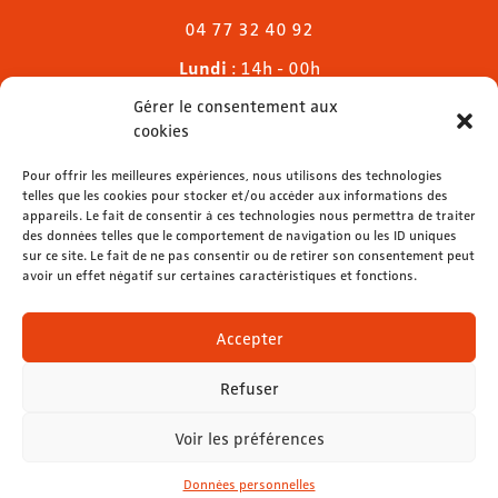
04 77 32 40 92
Lundi
: 14h - 00h
Mardi & mercredi
: 11h - 00h30
Gérer le consentement aux
Jeudi
: 11h - 1h
cookies
Vendredi & samedi
: 11h - 1h30
Dimanche
Pour offrir les meilleures expériences, nous utilisons des technologies
: 11h - 00h
telles que les cookies pour stocker et/ou accéder aux informations des
appareils. Le fait de consentir à ces technologies nous permettra de traiter
des données telles que le comportement de navigation ou les ID uniques
sur ce site. Le fait de ne pas consentir ou de retirer son consentement peut
avoir un effet négatif sur certaines caractéristiques et fonctions.
contact@lemelies.com
04 77 32 32 01
Accepter
Refuser
Voir les préférences
Mentions légales
-
Données personnelles
Données personnelles