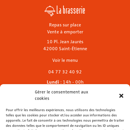
La brasserie
Repas sur place
Vente à emporter
10 Pl. Jean Jaurès
42000 Saint-Étienne
Voir le menu
04 77 32 40 92
Lundi
: 14h - 00h
Mardi & mercredi
: 11h - 00h30
Gérer le consentement aux
Jeudi
: 11h - 1h
cookies
Vendredi & samedi
: 11h - 1h30
Pour offrir les meilleures expériences, nous utilisons des technologies
Dimanche
: 11h - 00h
telles que les cookies pour stocker et/ou accéder aux informations des
appareils. Le fait de consentir à ces technologies nous permettra de traiter
des données telles que le comportement de navigation ou les ID uniques