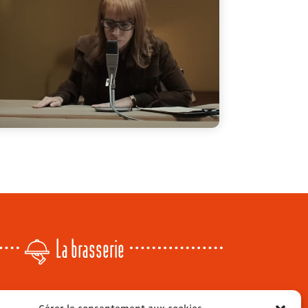
La brasserie
Lundi
: 14h - 00h