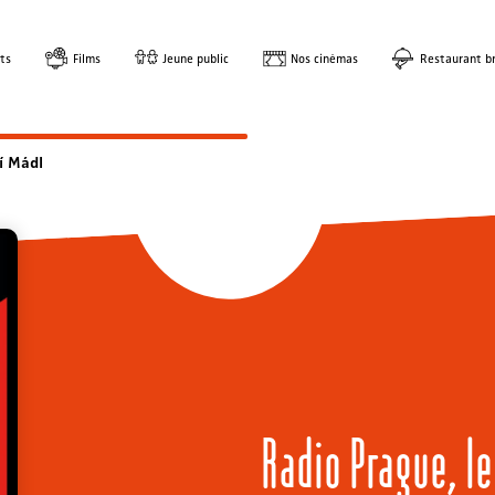
ts
Films
Jeune public
Nos cinémas
Restaurant br
ří Mádl
Radio Prague, le