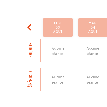
LUN.
MAR.
03
04
AOÛT
AOÛT
Jean Jaurès
Aucune
Aucune
séance
séance
St-François
Aucune
Aucune
séance
séance