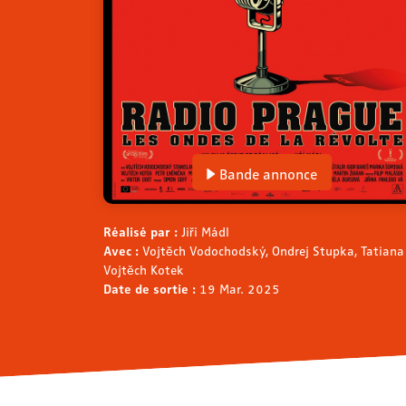
Bande annonce
Réalisé par :
Jiří Mádl
Avec :
Vojtěch Vodochodský, Ondrej Stupka, Tatiana
Vojtěch Kotek
Date de sortie :
19 Mar. 2025