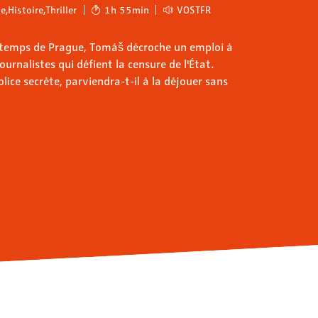
e
,
Histoire
,
Thriller
1h 55min
VOSTFR
intemps de Prague, Tomáš décroche un emploi à
journalistes qui défient la censure de l'État.
ice secrète, parviendra-t-il à la déjouer sans