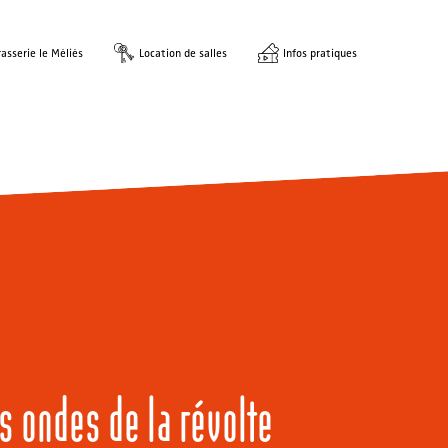
asserie le Méliès
Location de salles
Infos pratiques
s ondes de la révolte