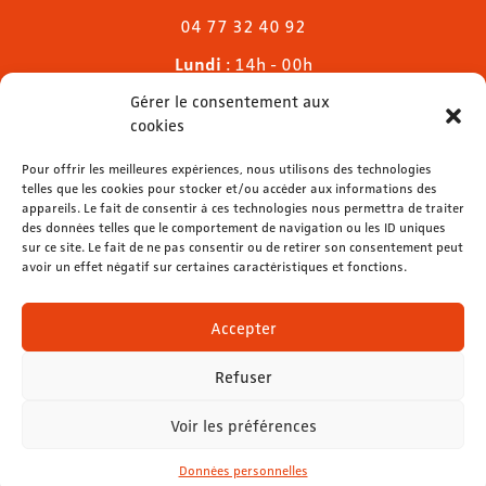
04 77 32 40 92
Lundi
: 14h - 00h
Mardi & mercredi
: 11h - 00h30
Gérer le consentement aux
Jeudi
: 11h - 1h
cookies
Vendredi & samedi
: 11h - 1h30
Dimanche
Pour offrir les meilleures expériences, nous utilisons des technologies
: 11h - 00h
telles que les cookies pour stocker et/ou accéder aux informations des
appareils. Le fait de consentir à ces technologies nous permettra de traiter
des données telles que le comportement de navigation ou les ID uniques
sur ce site. Le fait de ne pas consentir ou de retirer son consentement peut
avoir un effet négatif sur certaines caractéristiques et fonctions.
contact@lemelies.com
04 77 32 32 01
Accepter
Refuser
Voir les préférences
Mentions légales
-
Données personnelles
Données personnelles