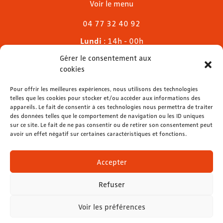
Voir le menu
04 77 32 40 92
Lundi
: 14h - 00h
Mardi & mercredi
: 11h - 00h30
Gérer le consentement aux
Jeudi
: 11h - 1h
cookies
Vendredi & samedi
: 11h - 1h30
Dimanche
Pour offrir les meilleures expériences, nous utilisons des technologies
: 11h - 00h
telles que les cookies pour stocker et/ou accéder aux informations des
appareils. Le fait de consentir à ces technologies nous permettra de traiter
des données telles que le comportement de navigation ou les ID uniques
sur ce site. Le fait de ne pas consentir ou de retirer son consentement peut
avoir un effet négatif sur certaines caractéristiques et fonctions.
contact@lemelies.com
04 77 32 32 01
Accepter
Refuser
Voir les préférences
Mentions légales
-
Données personnelles