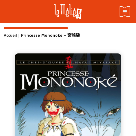
Skip
Accueil
|
Princesse Mononoke – 宮崎駿
to
content