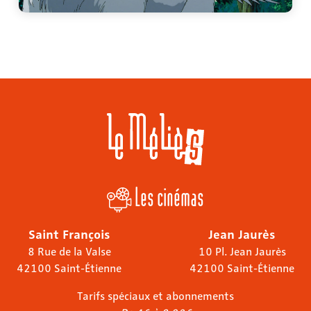
Les cinémas
Saint François
Jean Jaurès
8 Rue de la Valse
10 Pl. Jean Jaurès
42100 Saint-Étienne
42100 Saint-Étienne
Tarifs spéciaux et abonnements