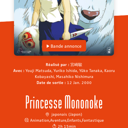
Bande annonce
Réalisé par :
宮崎駿
Avec :
Youji Matsuda, Yuriko Ishida, Yûko Tanaka, Kaoru
Kobayashi, Masahiko Nishimura
Date de sortie :
12 Jan. 2000
Princesse Mononoke
japonais (Japon)
Animation
,
Aventure
,
Enfants
,
Fantastique
2h 15min