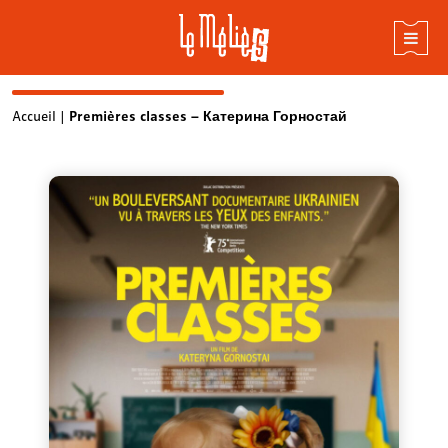
Skip
Accueil
|
Premières classes – Катерина Горностай
to
content