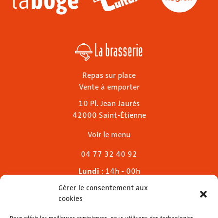
La brasserie
Repas sur place
Vente à emporter
10 Pl. Jean Jaurès
42000 Saint-Étienne
Voir le menu
04 77 32 40 92
Lundi
: 14h - 00h
Mardi & mercredi
: 11h - 00h30
Gérer le consentement aux
Jeudi
: 11h - 1h
cookies
Vendredi & samedi
: 11h - 1h30
Pour offrir les meilleures expériences, nous utilisons des technologies